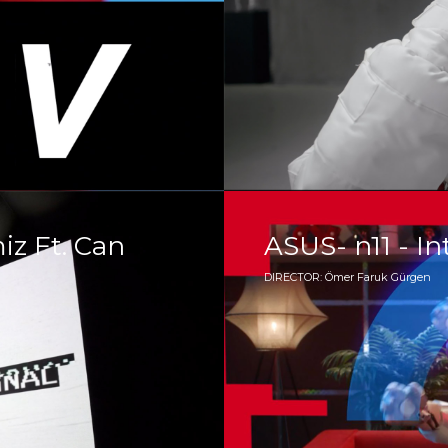
z Ft. Can
ASUS- n11 - In
DIRECTOR: Ömer Faruk Gürgen