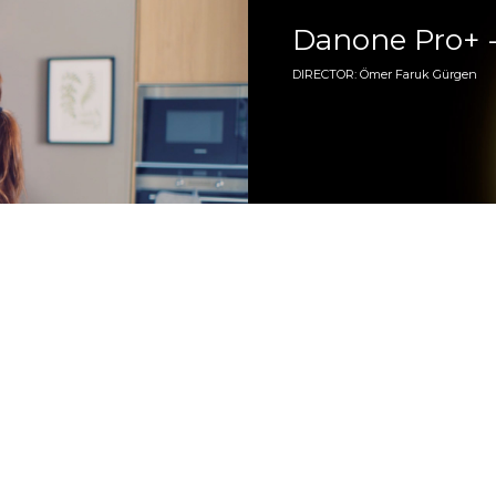
Danone Pro+ -
DIRECTOR: Ömer Faruk Gürgen
r
İstanbulkart -
DIRECTOR: Ömer Faruk Gürgen