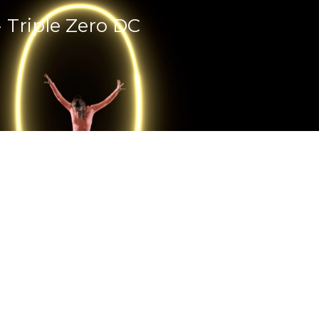
 Triple Zero DC
 Yetersiz Bakiye