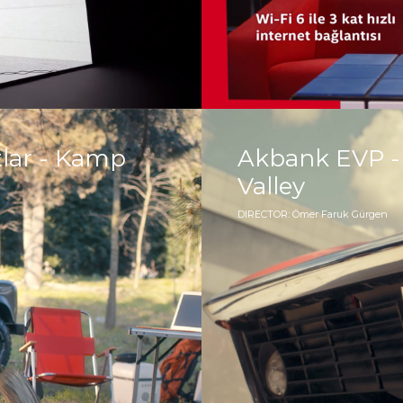
tlar - Kamp
Akbank EVP - H
Valley
DIRECTOR: Ömer Faruk Gürgen