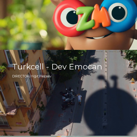
Turkcell - Dev Emocan
DIRECTOR: Yiğit Hepsev