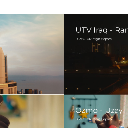
UTV Iraq - Ra
DIRECTOR: Yiğit Hepsev
Ozmo - Uzay
DIRECTOR: Yiğit Hepsev