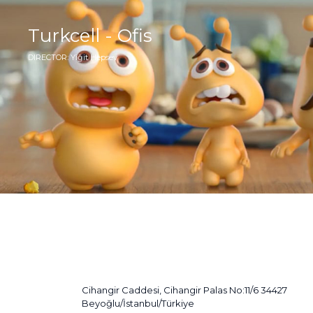
Turkcell - Ofis
DIRECTOR: Yiğit Hepsev
Cihangir Caddesi, Cihangir Palas No:11/6 34427
Beyoğlu/İstanbul/Türkiye