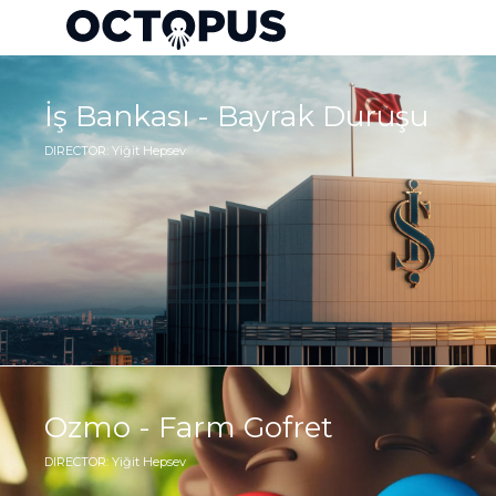
İş Bankası - Bayrak Duruşu
DIRECTOR: Yiğit Hepsev
Ozmo - Farm Gofret
DIRECTOR: Yiğit Hepsev