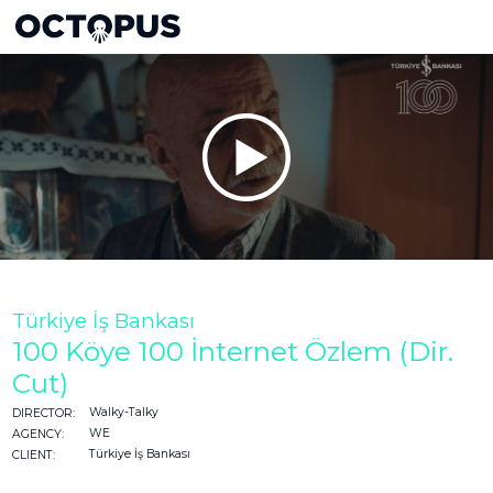
Türkiye İş Bankası
100 Köye 100 İnternet Özlem (Dir.
Cut)
Walky-Talky
DIRECTOR:
WE
AGENCY:
Türkiye İş Bankası
CLIENT: