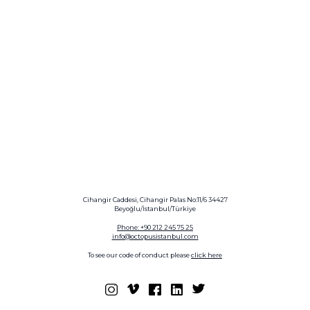
Cihangir Caddesi, Cihangir Palas No:11/6 34427
Beyoğlu/İstanbul/Türkiye
Phone: +90 212 245 75 25
info@octopusistanbul.com
To see our code of conduct please
click here